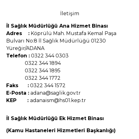
İletişim
İl Sağlık Müdürlüğü Ana Hizmet Binası
Adres :
Köprülü Mah. Mustafa Kemal Paşa
Bulvarı No:8 İl Sağlık Müdürlüğü 01230
Yüreğir/ADANA
Telefon :
0322 344 0303
0322 344 1894
0322 344 1895
0322 344 1772
Faks :
0322 344 1572
E-Posta :
adana@saglik.gov.tr
KEP :
adanaism@hs01.kep.tr
İl Sağlık Müdürlüğü Ek Hizmet Binası
(Kamu Hastaneleri Hizmetleri Başkanlığı)